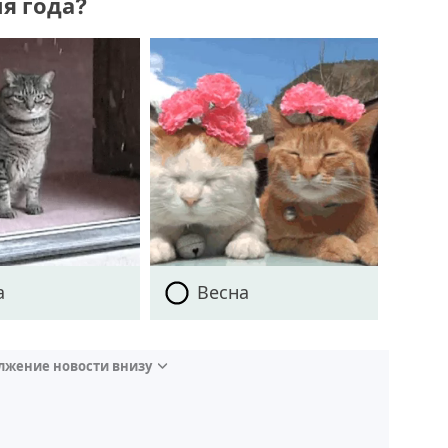
я года?
а
Весна
лжение новости внизу