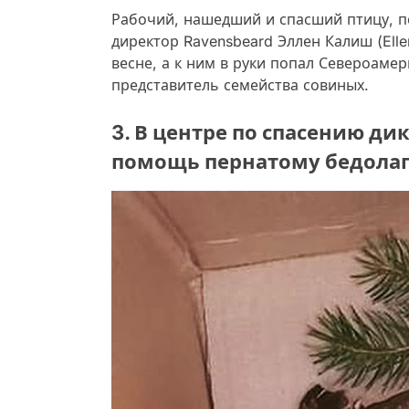
Рабочий, нашедший и спасший птицу, по
директор Ravensbeard Эллен Калиш (Elle
весне, а к ним в руки попал Североаме
представитель семейства совиных.
3. В центре по спасению ди
помощь пернатому бедолаг