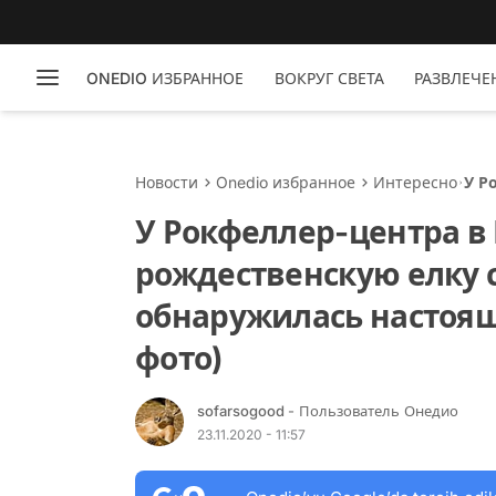
ONEDIO ИЗБРАННОЕ
ВОКРУГ СВЕТА
РАЗВЛЕЧЕ
Новости
Onedio избранное
Интересно
У Р
рож
У Рокфеллер-центра в
обн
рождественскую елку с
обнаружилась настоящ
фото)
sofarsogood
- Пользователь Онедио
23.11.2020 - 11:57