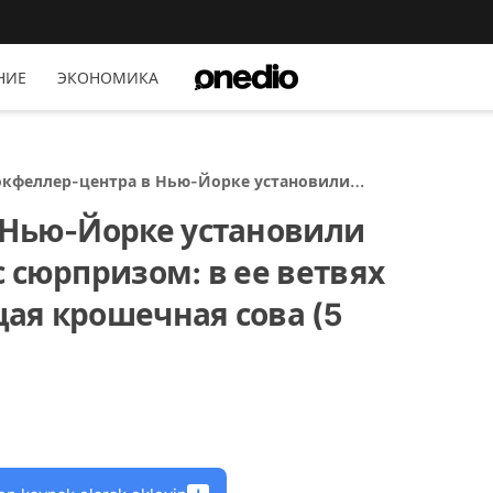
НИЕ
ЭКОНОМИКА
окфеллер-центра в Нью-Йорке установили
дественскую елку с сюрпризом: в ее ветвях
 Нью-Йорке установили
аружилась настоящая крошечная сова (5 фото)
 сюрпризом: в ее ветвях
ая крошечная сова (5