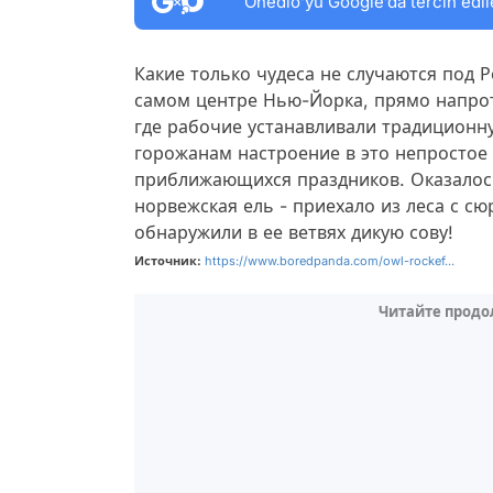
Onedio’yu Google’da tercih edil
Какие только чудеса не случаются под 
самом центре Нью-Йорка, прямо напрот
где рабочие устанавливали традиционн
горожанам настроение в это непростое
приближающихся праздников. Оказалось,
норвежская ель - приехало из леса с с
обнаружили в ее ветвях дикую сову!
Источник:
https://www.boredpanda.com/owl-rockef...
Читайте продо