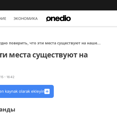
НИЕ
ЭКОНОМИКА
удно поверить, что эти места существуют на нашей
анете
эти места существуют на
5 - 16:42
en kaynak olarak ekleyin
ланды