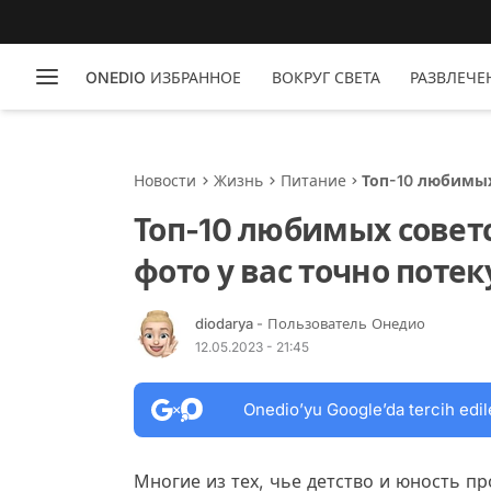
ONEDIO ИЗБРАННОЕ
ВОКРУГ СВЕТА
РАЗВЛЕЧЕ
Новости
Жизнь
Питание
Топ-10 любимых
потекут слюнк
Топ-10 любимых советс
фото у вас точно поте
diodarya
- Пользователь Онедио
12.05.2023 - 21:45
Onedio’yu Google’da tercih edil
Многие из тех, чье детство и юность п