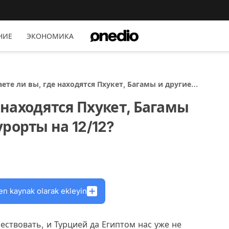
НИЕ
ЭКОНОМИКА
наете ли вы, где находятся Пхукет, Багамы и другие
ые курорты на 12/12?
е находятся Пхукет, Багамы
рорты на 12/12?
en kaynak olarak ekleyin
ствовать, и Турцией да Египтом нас уже не