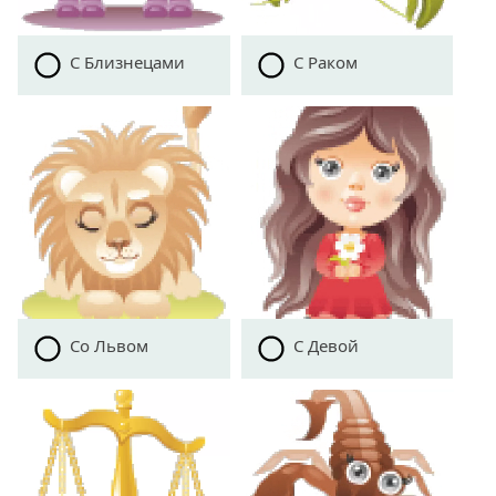
С Близнецами
С Раком
Со Львом
С Девой