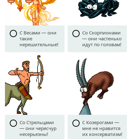
С Весами — они
Со Скорпионами
такие
— они частенько
нерешительные!
идут по головам!
Со Стрельцами
С Козерогами —
— они чересчур
мне не нравится
несерьезны!
их консерватизм!