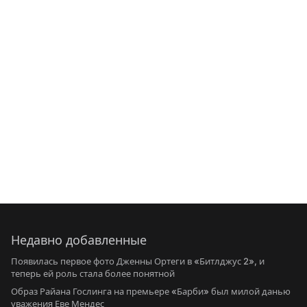
Недавно добавленные
Появилась первое фото Дженны Ортеги в «Битлджус 2», и
теперь ей роль стала более понятной
Образ Райана Гослинга на премьере «Барби» был милой данью
уважения Еве Мендес