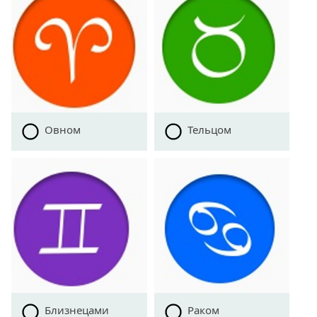
Овном
Тельцом
Близнецами
Раком