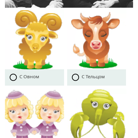
С Овном
С Тельцом