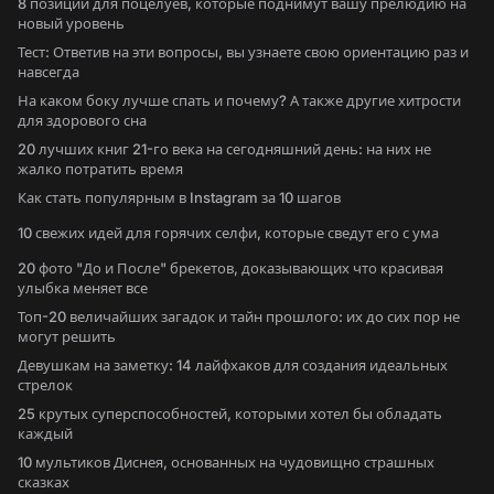
8 позиций для поцелуев, которые поднимут вашу прелюдию на
новый уровень
Тест: Ответив на эти вопросы, вы узнаете свою ориентацию раз и
навсегда
На каком боку лучше спать и почему? А также другие хитрости
для здорового сна
20 лучших книг 21-го века на сегодняшний день: на них не
жалко потратить время
Как стать популярным в Instagram за 10 шагов
10 свежих идей для горячих селфи, которые сведут его с ума
20 фото "До и После" брекетов, доказывающих что красивая
улыбка меняет все
Топ-20 величайших загадок и тайн прошлого: их до сих пор не
могут решить
Девушкам на заметку: 14 лайфхаков для создания идеальных
стрелок
25 крутых суперспособностей, которыми хотел бы обладать
каждый
10 мультиков Диснея, основанных на чудовищно страшных
сказках