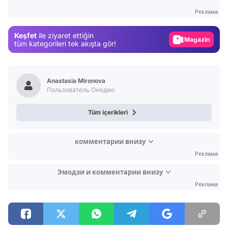
Test
Реклама
Gündem
Keşfet
ile ziyaret ettiğin
Magazin
tüm kategorileri tek akışta gör!
Video
Test
Anastasia Mironova
Пользователь Онедио
Tüm içerikleri
комментарии внизу
Реклама
Эмодзи и комментарии внизу
Реклама