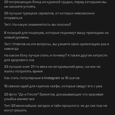
20 потрясающих блюд из куриной грудки, перед которыми вы
не сможете устоять
20 лучших турецких сериалов, от которых невозможно
оторваться
Тест: На какую знаменитость вы похожи?
8 позиций для поцелуев, которые поднимут вашу прелюдию на
новый уровень
Тест: Ответив на эти вопросы, вы узнаете свою ориентацию раз и
навсегда
На каком боку лучше спать и почему? А также другие хитрости
для здорового сна
20 лучших книг 21-го века на сегодняшний день: на них не
жалко потратить время
Как стать популярным в Instagram за 10 шагов
10 свежих идей для горячих селфи, которые сведут его с ума
20 фото "До и После" брекетов, доказывающих что красивая
улыбка меняет все
Топ-20 величайших загадок и тайн прошлого: их до сих пор не
могут решить