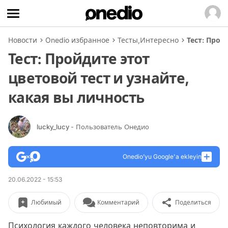
Новости
Onedio избранное
Тесты
,
Интересно
Тест: Прой
Тест: Пройдите этот
цветовой тест и узнайте,
какая вы личность
lucky_lucy
- Пользователь Онедио
Onedio’yu Google'a ekleyin
20.06.2022 - 15:53
Любимый
Комментарий
Поделиться
Психология каждого человека неповторима и