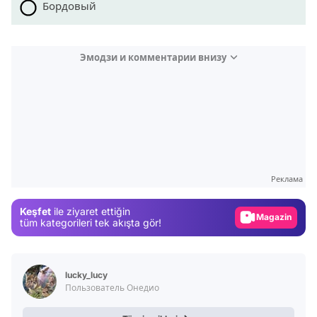
Бордовый
Эмодзи и комментарии внизу
Video
Test
Реклама
Gündem
Keşfet
ile ziyaret ettiğin
Magazin
tüm kategorileri tek akışta gör!
Video
Test
lucky_lucy
Пользователь Онедио