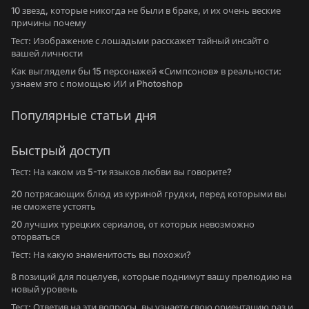
10 звезд, которые никогда не были в браке, и их очень веские
причины почему
Тест: Изображение с лошадьми расскажет тайный инсайт о
вашей личности
Как выглядели бы 15 персонажей «Симпсонов» в реальности:
узнаем это с помощью ИИ и Photoshop
Популярные статьи дня
Быстрый доступ
Тест: На каком из 5-ти языков любви вы говорите?
20 потрясающих блюд из куриной грудки, перед которыми вы
не сможете устоять
20 лучших турецких сериалов, от которых невозможно
оторваться
Тест: На какую знаменитость вы похожи?
8 позиций для поцелуев, которые поднимут вашу прелюдию на
новый уровень
Тест: Ответив на эти вопросы, вы узнаете свою ориентацию раз и