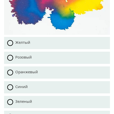
Желтый
Розовый
Оранжевый
Синий
Зеленый