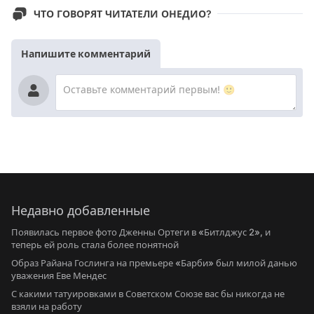
ЧТО ГОВОРЯТ ЧИТАТЕЛИ ОНЕДИО?
Напишите комментарий
Недавно добавленные
Появилась первое фото Дженны Ортеги в «Битлджус 2», и
теперь ей роль стала более понятной
Образ Райана Гослинга на премьере «Барби» был милой данью
уважения Еве Мендес
С какими татуировками в Советском Союзе вас бы никогда не
взяли на работу