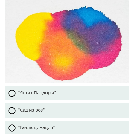
"Ящик Пандоры"
"Сад из роз"
"Галлюцинация"