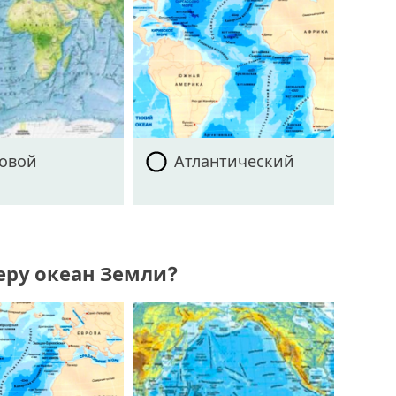
овой
Атлантический
меру океан Земли?