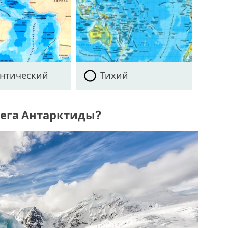
антический
Тихий
рега Антарктиды?