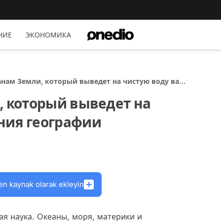
НИЕ
ЭКОНОМИКА
еанам Земли, который выведет на чистую воду ваши
графии
, который выведет на
ния географии
en kaynak olarak ekleyin
ая наука. Океаны, моря, материки и