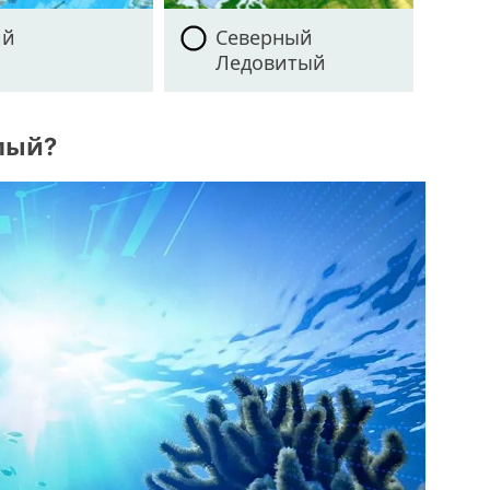
ий
Северный
Ледовитый
плый?