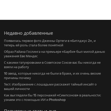
Недавно добавленные
Появилась первое фото Дженны Ортеги в «Битлджус 2», и
теперь ей роль стала более понятной
Образ Райана Гослинга на премьере «Барби» был милой данью
уважения Еве Мендес
С какими татуировками в Советском Союзе вас бы никогда не
взяли на работу
10 звезд, которые никогда не были в браке, и их очень веские
причины почему
Тест: Изображение с лошадьми расскажет тайный инсайт о
вашей личности
Как выглядели бы 15 персонажей «Симпсонов» в реальности:
узнаем это с помощью ИИ и Photoshop