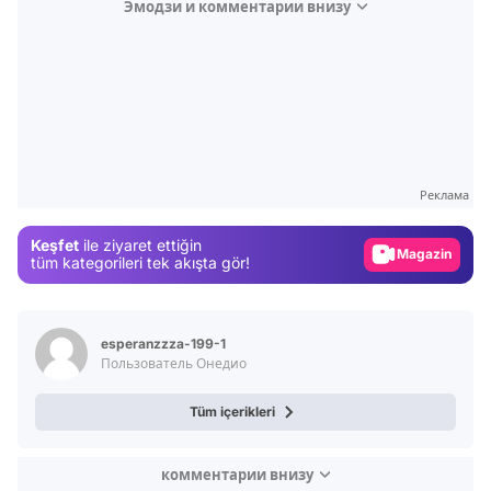
Эмодзи и комментарии внизу
Video
Test
Gündem
Реклама
Magazin
Keşfet
ile ziyaret ettiğin
Video
tüm kategorileri tek akışta gör!
Test
esperanzzza-199-1
Пользователь Онедио
Tüm içerikleri
комментарии внизу