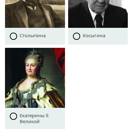
Столыпина
Косыгина
Екатерины II
Великой