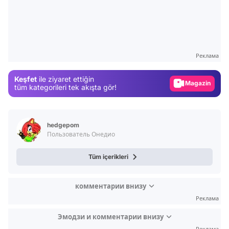
Video
Test
Gündem
Реклама
Magazin
Keşfet
ile ziyaret ettiğin
Video
tüm kategorileri tek akışta gör!
Test
hedgepom
Пользователь Онедио
Tüm içerikleri
комментарии внизу
Реклама
Эмодзи и комментарии внизу
Реклама