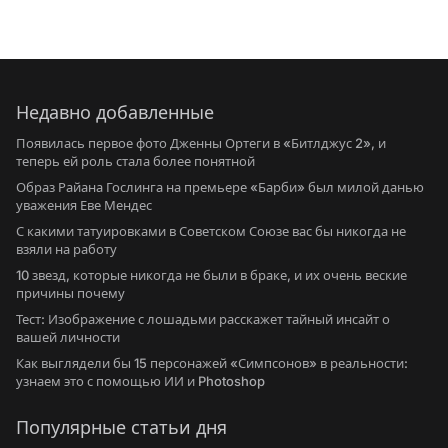
Недавно добавленные
Появилась первое фото Дженны Ортеги в «Битлджус 2», и
теперь ей роль стала более понятной
Образ Райана Гослинга на премьере «Барби» был милой данью
уважения Еве Мендес
С какими татуировками в Советском Союзе вас бы никогда не
взяли на работу
10 звезд, которые никогда не были в браке, и их очень веские
причины почему
Тест: Изображение с лошадьми расскажет тайный инсайт о
вашей личности
Как выглядели бы 15 персонажей «Симпсонов» в реальности:
узнаем это с помощью ИИ и Photoshop
Популярные статьи дня