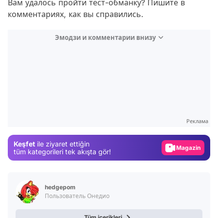
Вам удалось пройти тест-обманку? Пишите в
комментариях, как вы справились.
Эмодзи и комментарии внизу
Video
Test
Реклама
Gündem
Keşfet
ile ziyaret ettiğin
Magazin
tüm kategorileri tek akışta gör!
Video
Test
hedgepom
Пользователь Онедио
Tüm içerikleri