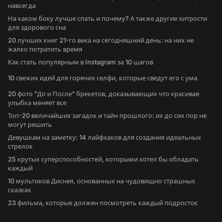
навсегда
На каком боку лучше спать и почему? А также другие хитрости
для здорового сна
20 лучших книг 21-го века на сегодняшний день: на них не
жалко потратить время
Как стать популярным в Instagram за 10 шагов
10 свежих идей для горячих селфи, которые сведут его с ума
20 фото "До и После" брекетов, доказывающих что красивая
улыбка меняет все
Топ-20 величайших загадок и тайн прошлого: их до сих пор не
могут решить
Девушкам на заметку: 14 лайфхаков для создания идеальных
стрелок
25 крутых суперспособностей, которыми хотел бы обладать
каждый
10 мультиков Диснея, основанных на чудовищно страшных
сказках
23 фильма, которые должен посмотреть каждый подросток