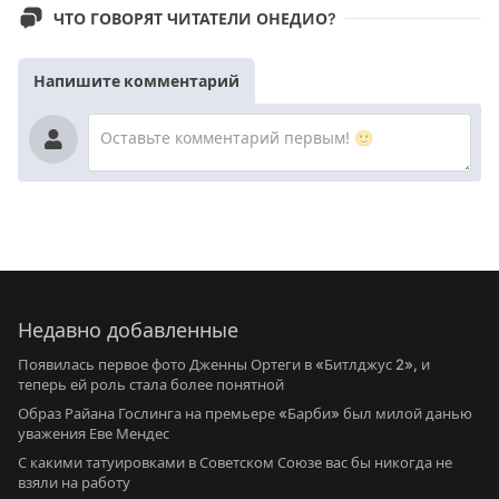
ЧТО ГОВОРЯТ ЧИТАТЕЛИ ОНЕДИО?
Напишите комментарий
Недавно добавленные
Появилась первое фото Дженны Ортеги в «Битлджус 2», и
теперь ей роль стала более понятной
Образ Райана Гослинга на премьере «Барби» был милой данью
уважения Еве Мендес
С какими татуировками в Советском Союзе вас бы никогда не
взяли на работу