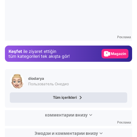
Video
Test
Реклама
Gündem
Keşfet
ile ziyaret ettiğin
Magazin
tüm kategorileri tek akışta gör!
Video
Test
diodarya
Пользователь Онедио
Tüm içerikleri
комментарии внизу
Реклама
Эмодзи и комментарии внизу