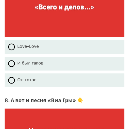
Love-Love
И был таков
Он готов
8. А вот и песня «Виа Гры» 👇