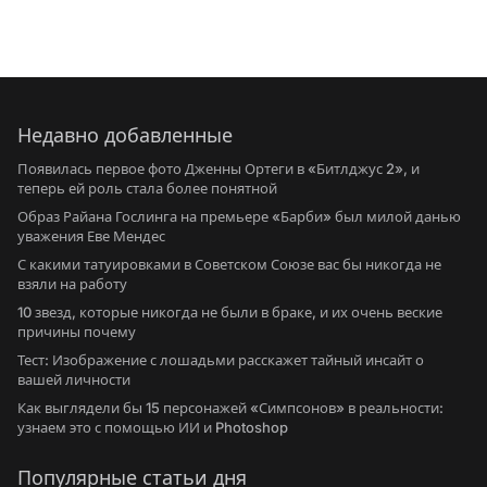
Недавно добавленные
Появилась первое фото Дженны Ортеги в «Битлджус 2», и
теперь ей роль стала более понятной
Образ Райана Гослинга на премьере «Барби» был милой данью
уважения Еве Мендес
С какими татуировками в Советском Союзе вас бы никогда не
взяли на работу
10 звезд, которые никогда не были в браке, и их очень веские
причины почему
Тест: Изображение с лошадьми расскажет тайный инсайт о
вашей личности
Как выглядели бы 15 персонажей «Симпсонов» в реальности:
узнаем это с помощью ИИ и Photoshop
Популярные статьи дня