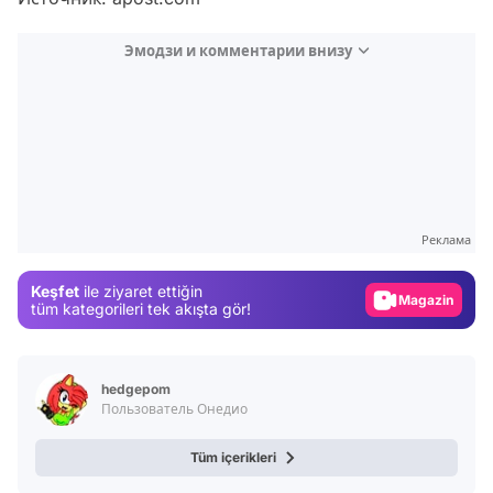
Эмодзи и комментарии внизу
Video
Test
Реклама
Gündem
Keşfet
ile ziyaret ettiğin
Magazin
tüm kategorileri tek akışta gör!
Video
Test
hedgepom
Пользователь Онедио
Tüm içerikleri