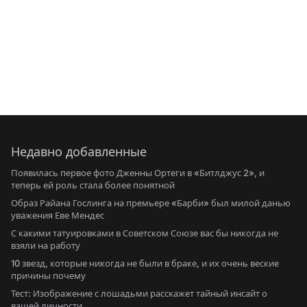
Недавно добавленные
Появилась первое фото Дженны Ортеги в «Битлджус 2», и
теперь ей роль стала более понятной
Образ Райана Гослинга на премьере «Барби» был милой данью
уважения Еве Мендес
С какими татуировками в Советском Союзе вас бы никогда не
взяли на работу
10 звезд, которые никогда не были в браке, и их очень веские
причины почему
Тест: Изображение с лошадьми расскажет тайный инсайт о
вашей личности