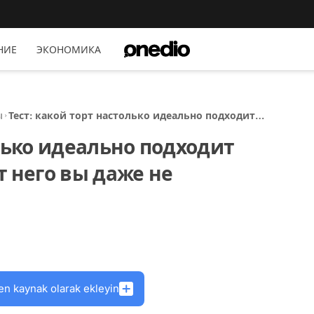
НИЕ
ЭКОНОМИКА
ы
Тест: какой торт настолько идеально подходит
вашей личности, что от него вы даже не
олько идеально подходит
потолстеете?
т него вы даже не
en kaynak olarak ekleyin