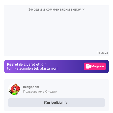
Эмодзи и комментарии внизу
Video
Test
Gündem
Реклама
Magazin
Keşfet
ile ziyaret ettiğin
Video
tüm kategorileri tek akışta gör!
Test
hedgepom
Пользователь Онедио
Tüm içerikleri