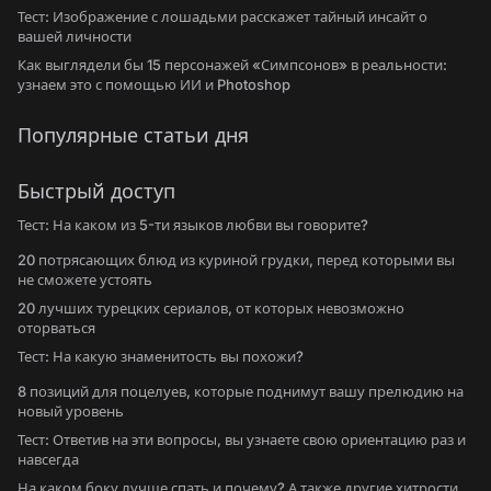
Тест: Изображение с лошадьми расскажет тайный инсайт о
вашей личности
Как выглядели бы 15 персонажей «Симпсонов» в реальности:
узнаем это с помощью ИИ и Photoshop
Популярные статьи дня
Быстрый доступ
Тест: На каком из 5-ти языков любви вы говорите?
20 потрясающих блюд из куриной грудки, перед которыми вы
не сможете устоять
20 лучших турецких сериалов, от которых невозможно
оторваться
Тест: На какую знаменитость вы похожи?
8 позиций для поцелуев, которые поднимут вашу прелюдию на
новый уровень
Тест: Ответив на эти вопросы, вы узнаете свою ориентацию раз и
навсегда
На каком боку лучше спать и почему? А также другие хитрости