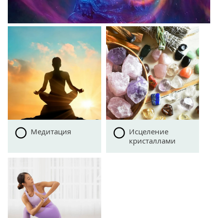
Медитация
Исцеление
кристаллами