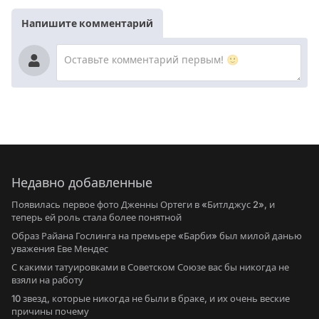
Напишите комментарий
Недавно добавленные
Появилась первое фото Дженны Ортеги в «Битлджус 2», и
теперь ей роль стала более понятной
Образ Райана Гослинга на премьере «Барби» был милой данью
уважения Еве Мендес
С какими татуировками в Советском Союзе вас бы никогда не
взяли на работу
10 звезд, которые никогда не были в браке, и их очень веские
причины почему