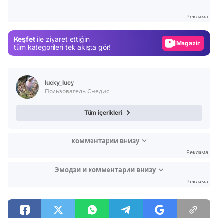
Test
Реклама
Gündem
Keşfet
ile ziyaret ettiğin
Magazin
tüm kategorileri tek akışta gör!
Video
Test
lucky_lucy
Пользователь Онедио
Tüm içerikleri
комментарии внизу
Реклама
Эмодзи и комментарии внизу
Реклама