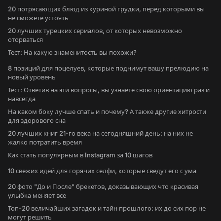
20 потрясающих блюд из куриной грудки, перед которыми вы
не сможете устоять
20 лучших турецких сериалов, от которых невозможно
оторваться
Тест: На какую знаменитость вы похожи?
8 позиций для поцелуев, которые поднимут вашу прелюдию на
новый уровень
Тест: Ответив на эти вопросы, вы узнаете свою ориентацию раз и
навсегда
На каком боку лучше спать и почему? А также другие хитрости
для здорового сна
20 лучших книг 21-го века на сегодняшний день: на них не
жалко потратить время
Как стать популярным в Instagram за 10 шагов
10 свежих идей для горячих селфи, которые сведут его с ума
20 фото "До и После" брекетов, доказывающих что красивая
улыбка меняет все
Топ-20 величайших загадок и тайн прошлого: их до сих пор не
могут решить