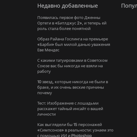
Недавно добавленные
Попул
Появилась первое фото Дженны
Ортеги в «Битлджус 2», и теперь ей
роль стала более понятной
Образ Райана Гослинга на премьере
«Барби» был милой данью уважения
Еве Мендес
С какими татуировками в Советском
Союзе вас бы никогда не взяли на
работу
10 звезд, которые никогда не были в
браке, и их очень веские причины
почему
Тест: Изображение с лошадьми
расскажет тайный инсайт о вашей
личности
Как выглядели бы 15 персонажей
«Симпсонов» в реальности: узнаем это
с помощью ИИ и Photoshop