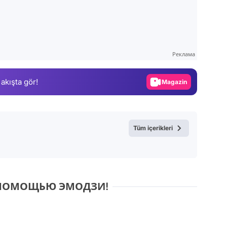
Video
Test
Реклама
Gündem
 akışta gör!
Magazin
Video
Test
Tüm içerikleri
С ПОМОЩЬЮ ЭМОДЗИ!