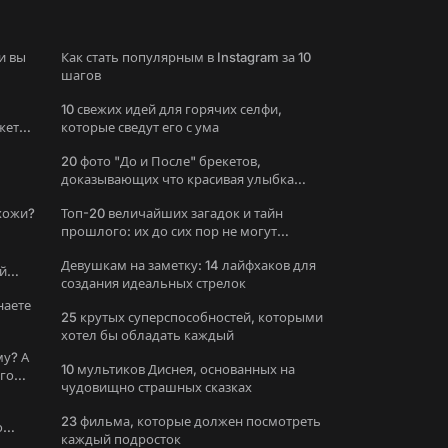
и вы
Как стать популярным в Instagram за 10
шагов
10 свежих идей для горячих селфи,
жете
которые сведут его с ума
20 фото "До и После" брекетов,
доказывающих что красивая улыбка
меняет все
охожи?
Топ-20 величайших загадок и тайн
прошлого: их до сих пор не могут
решить
Девушкам на заметку: 14 лайфхаков для
й
создания идеальных стрелок
наете
25 крутых суперспособностей, которыми
хотел бы обладать каждый
му? А
10 мультиков Диснея, основанных на
ого
чудовищно страшных сказках
23 фильма, которые должен посмотреть
о
каждый подросток