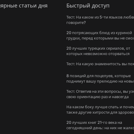
ярные статьи дня
Быстрый доступ
Тест: На каком из 5-ти языков любв
говорите?
20 потрясающих блюд из куриной
грудки, перед которыми вы не смо
устоять
20 лучших турецких сериалов, от
которых невозможно оторваться
Тест: На какую знаменитость вы п
8 позиций для поцелуев, которые
поднимут вашу прелюдию на новы
уровень
Тест: Ответив на эти вопросы, вы уз
свою ориентацию раз и навсегда
На каком боку лучше спать и поче
также другие хитрости для здоров
сна
20 лучших книг 21-го века на
сегодняшний день: на них не жалк
потратить время