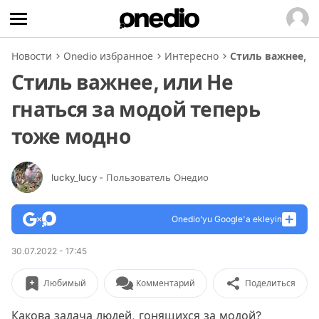
Новости
Onedio избранное
Интересно
Стиль важнее, и
Стиль важнее, или Не
гнаться за модой теперь
тоже модно
lucky_lucy
- Пользователь Онедио
Onedio’yu Google'a ekleyin
30.07.2022 - 17:45
Любимый
Комментарий
Поделиться
Какова задача людей, гонящихся за модой?