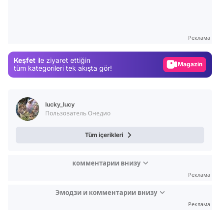
Video
Test
Реклама
Gündem
Magazin
Keşfet
ile ziyaret ettiğin
tüm kategorileri tek akışta gör!
Video
Test
lucky_lucy
Пользователь Онедио
Tüm içerikleri
комментарии внизу
Реклама
Эмодзи и комментарии внизу
Реклама