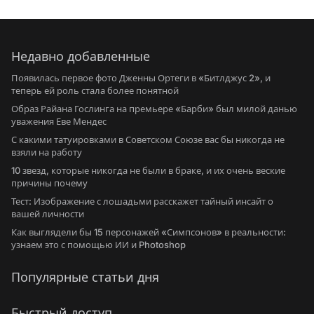
Недавно добавленные
Появилась первое фото Дженны Ортеги в «Битлджус 2», и
теперь ей роль стала более понятной
Образ Райана Гослинга на премьере «Барби» был милой данью
уважения Еве Мендес
С какими татуировками в Советском Союзе вас бы никогда не
взяли на работу
10 звезд, которые никогда не были в браке, и их очень веские
причины почему
Тест: Изображение с лошадьми расскажет тайный инсайт о
вашей личности
Как выглядели бы 15 персонажей «Симпсонов» в реальности:
узнаем это с помощью ИИ и Photoshop
Популярные статьи дня
Быстрый доступ