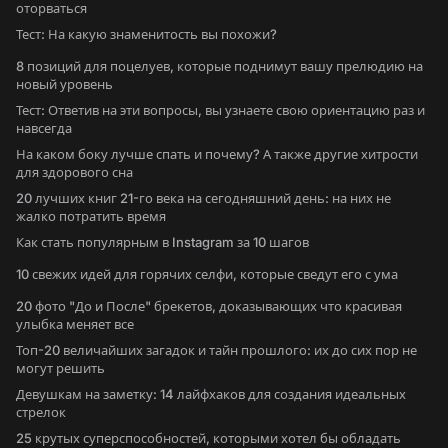
оторваться
Тест: На какую знаменитость вы похожи?
8 позиций для поцелуев, которые поднимут вашу прелюдию на
новый уровень
Тест: Ответив на эти вопросы, вы узнаете свою ориентацию раз и
навсегда
На каком боку лучше спать и почему? А также другие хитрости
для здорового сна
20 лучших книг 21-го века на сегодняшний день: на них не
жалко потратить время
Как стать популярным в Instagram за 10 шагов
10 свежих идей для горячих селфи, которые сведут его с ума
20 фото "До и После" брекетов, доказывающих что красивая
улыбка меняет все
Топ-20 величайших загадок и тайн прошлого: их до сих пор не
могут решить
Девушкам на заметку: 14 лайфхаков для создания идеальных
стрелок
25 крутых суперспособностей, которыми хотел бы обладать