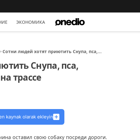
НИЕ
ЭКОНОМИКА
Сотни людей хотят приютить Снупа, пса,
брошенного хозяином на трассе
ютить Снупа, пса,
на трассе
en kaynak olarak ekleyin
ина оставил свою собаку посреди дороги.