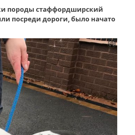
аки породы стаффордширский
или посреди дороги, было начато