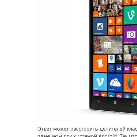
Ответ может расстроить ценителей кла
планшеты под системой Android. Так чт