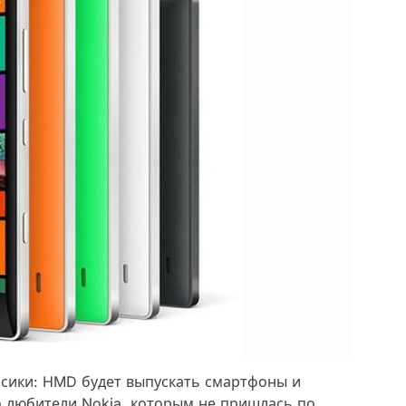
ссики: HMD будет выпускать смартфоны и
о любители Nokia, которым не пришлась по