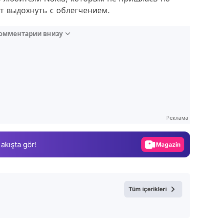
т выдохнуть с облегчением.
комментарии внизу
Video
Test
Реклама
Gündem
 akışta gör!
Magazin
Video
Test
Tüm içerikleri