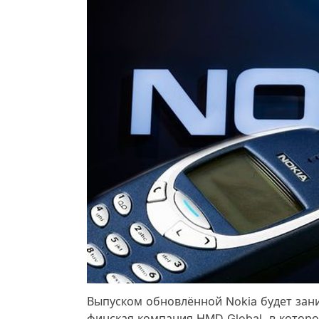
Выпуском обновлённой Nokia будет зани
финская компания HMD Global, в которо