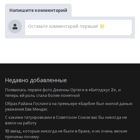
Напишите комментарий
Недавно добавленные
Появилась первое фото Дженны Ортеги в «Битлджус 2», и
теперь ей роль стала более понятной
Образ Райана Гослинга на премьере «Барби» был милой данью
уважения Еве Мендес
С какими татуировками в Советском Союзе вас бы никогда не
взяли на работу
10 звезд, которые никогда не были в браке, и их очень веские
причины почему