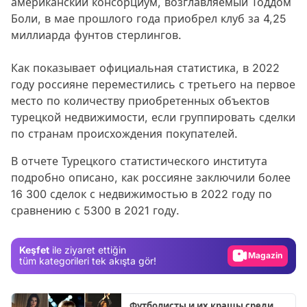
американский консорциум, возглавляемый Тоддом
Боли, в мае прошлого года приобрел клуб за 4,25
миллиарда фунтов стерлингов.
Как показывает официальная статистика, в 2022
году россияне переместились с третьего на первое
место по количеству приобретенных объектов
турецкой недвижимости, если группировать сделки
по странам происхождения покупателей.
В отчете Турецкого статистического института
подробно описано, как россияне заключили более
Video
16 300 сделок с недвижимостью в 2022 году по
сравнению с 5300 в 2021 году.
Test
Gündem
Keşfet
ile ziyaret ettiğin
Magazin
tüm kategorileri tek akışta gör!
Video
Test
Футболисты и их крашы среди