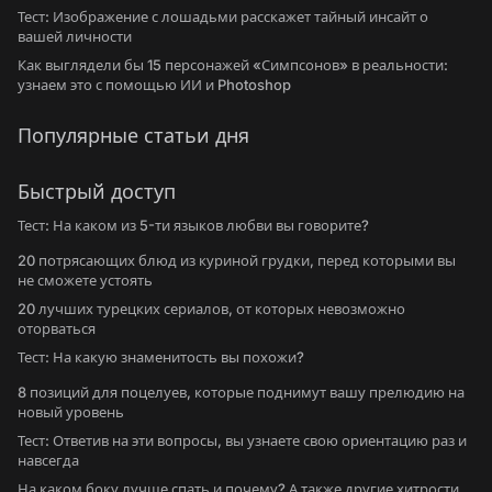
Тест: Изображение с лошадьми расскажет тайный инсайт о
вашей личности
Как выглядели бы 15 персонажей «Симпсонов» в реальности:
узнаем это с помощью ИИ и Photoshop
Популярные статьи дня
Быстрый доступ
Тест: На каком из 5-ти языков любви вы говорите?
20 потрясающих блюд из куриной грудки, перед которыми вы
не сможете устоять
20 лучших турецких сериалов, от которых невозможно
оторваться
Тест: На какую знаменитость вы похожи?
8 позиций для поцелуев, которые поднимут вашу прелюдию на
новый уровень
Тест: Ответив на эти вопросы, вы узнаете свою ориентацию раз и
навсегда
На каком боку лучше спать и почему? А также другие хитрости