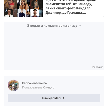
знаменитостей: от Роналду,
лайкающего фото Кендалл
Дженнер, до Грилиша,
желающего встретиться с
Рианной
Эмодзи и комментарии внизу
Реклама
karina-onediovna
Пользователь Онедио
Tüm içerikleri