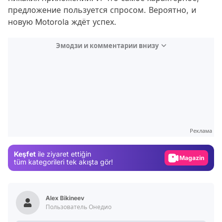
предложение пользуется спросом. Вероятно, и
новую Motorola ждёт успех.
Эмодзи и комментарии внизу
Video
Test
Реклама
Gündem
Keşfet
ile ziyaret ettiğin
Magazin
tüm kategorileri tek akışta gör!
Video
Test
Alex Bikineev
Пользователь Онедио