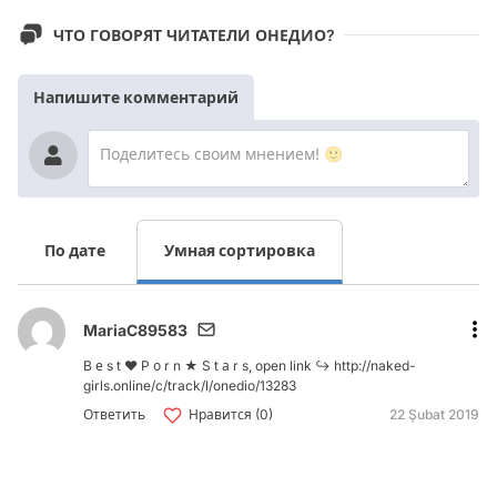
ЧТО ГОВОРЯТ ЧИТАТЕЛИ ОНЕДИО?
Напишите комментарий
По дате
Умная сортировка
MariaC89583
B е s t ❤️ P о r n ★ S t а r s, open link ↪ http://naked-
girls.online/c/track/l/onedio/13283
Ответить
Нравится (0)
22 Şubat 2019