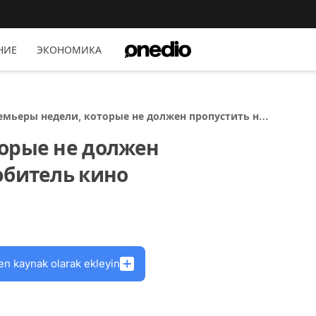
НИЕ
ЭКОНОМИКА
емьеры недели, которые не должен пропустить ни
ин любитель кино
орые не должен
юбитель кино
en kaynak olarak ekleyin