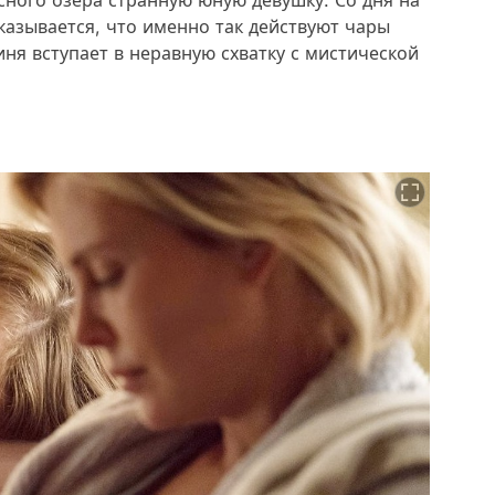
сного озера странную юную девушку. Со дня на
казывается, что именно так действуют чары
иня вступает в неравную схватку с мистической