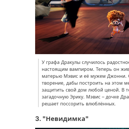
У графа Дракулы случилось радостное
настоящим вампиром. Теперь он живе
матерью Мэвис и её мужем Джонни. 
творение, дабы построить на этом м
защитить свой дом любой ценой. В т
загадочную Эрику. Мэвис – дочке Дра
решает поссорить влюблённых.
3. "Невидимка"