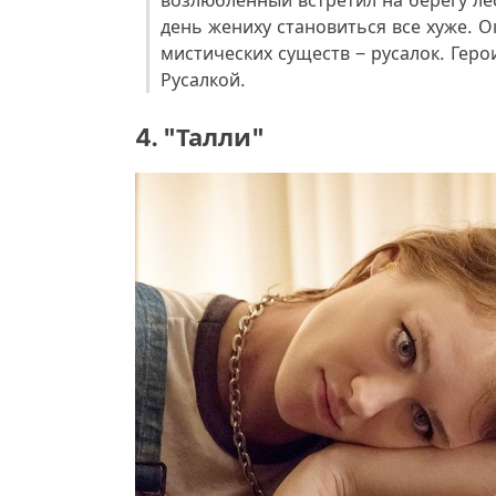
возлюбленный встретил на берегу ле
день жениху становиться все хуже. О
мистических существ ‒ русалок. Геро
Русалкой.
4. "Талли"