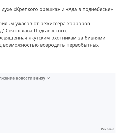
 духе «Крепкого орешка» и «Ада в поднебесье»
 фильм ужасов от режиссёра хорроров
яд' Святослава Подгаевского.
 посвящённая якутским охотникам за бивнями
д возможностью возродить первобытных
лжение новости внизу
Реклама