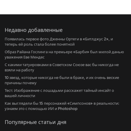
Недавно добавленные
Появилась первое фото Дженны Ортеги в «Битлджус 2», и
теперь ей роль стала более понятной
Образ Райана Гослинга на премьере «Барби» был милой данью
уважения Еве Мендес
С какими татуировками в Советском Союзе вас бы никогда не
взяли на работу
10 звезд, которые никогда не были в браке, и их очень веские
причины почему
Тест: Изображение с лошадьми расскажет тайный инсайт о
вашей личности
Как выглядели бы 15 персонажей «Симпсонов» в реальности:
узнаем это с помощью ИИ и Photoshop
Популярные статьи дня