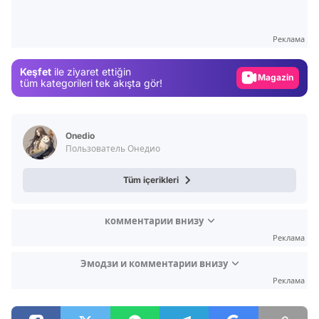
Test
Gündem
Реклама
Magazin
Keşfet
ile ziyaret ettiğin
Video
tüm kategorileri tek akışta gör!
Test
Onedio
Пользователь Онедио
Tüm içerikleri
комментарии внизу
Реклама
Эмодзи и комментарии внизу
Реклама