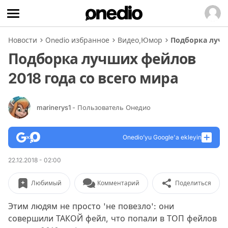
Новости
Onedio избранное
Видео
,
Юмор
Подборка лучш
Подборка лучших фейлов
2018 года со всего мира
marinerys1
- Пользователь Онедио
Onedio’yu Google'a ekleyin
22.12.2018 - 02:00
Любимый
Комментарий
Поделиться
Этим людям не просто 'не повезло': они
совершили ТАКОЙ фейл, что попали в ТОП фейлов