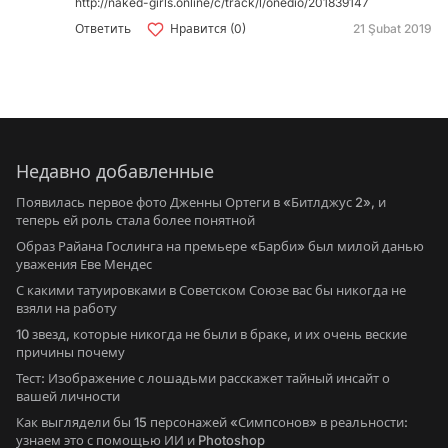
http://naked-girls.online/c/track/l/onedio/201839147
Ответить
Нравится (0)
21 Şubat 2019
Недавно добавленные
Появилась первое фото Дженны Ортеги в «Битлджус 2», и
теперь ей роль стала более понятной
Образ Райана Гослинга на премьере «Барби» был милой данью
уважения Еве Мендес
С какими татуировками в Советском Союзе вас бы никогда не
взяли на работу
10 звезд, которые никогда не были в браке, и их очень веские
причины почему
Тест: Изображение с лошадьми расскажет тайный инсайт о
вашей личности
Как выглядели бы 15 персонажей «Симпсонов» в реальности:
узнаем это с помощью ИИ и Photoshop