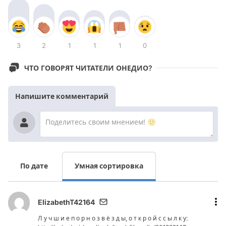
3
2
1
1
1
0
ЧТО ГОВОРЯТ ЧИТАТЕЛИ ОНЕДИО?
Напишите комментарий
По дате
Умная сортировка
ElizabethT42164
Л у ч ш и е п о р н о з в ё з д ы, о т к р о й с с ы л к у: