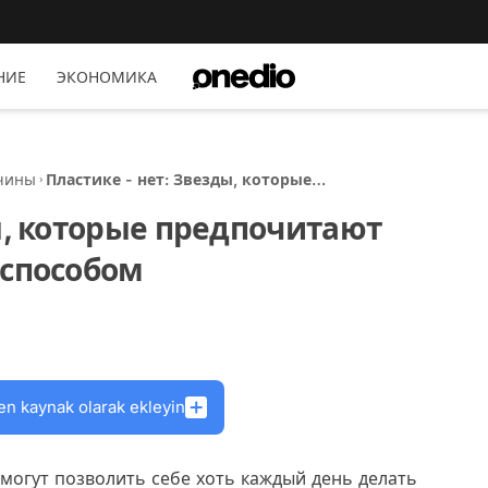
НИЕ
ЭКОНОМИКА
чины
Пластике - нет: Звезды, которые
предпочитают стареть естественным
ы, которые предпочитают
способом
 способом
en kaynak olarak ekleyin
могут позволить себе хоть каждый день делать