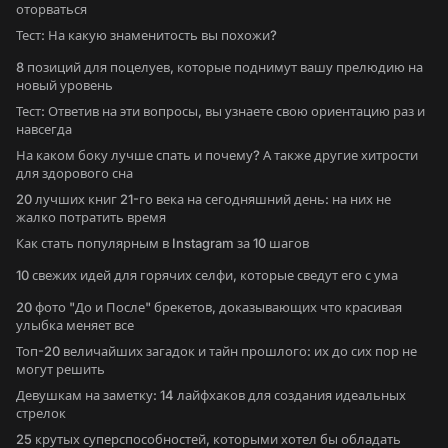
оторваться
Тест: На какую знаменитость вы похожи?
8 позиций для поцелуев, которые поднимут вашу прелюдию на
новый уровень
Тест: Ответив на эти вопросы, вы узнаете свою ориентацию раз и
навсегда
На каком боку лучше спать и почему? А также другие хитрости
для здорового сна
20 лучших книг 21-го века на сегодняшний день: на них не
жалко потратить время
Как стать популярным в Instagram за 10 шагов
10 свежих идей для горячих селфи, которые сведут его с ума
20 фото "До и После" брекетов, доказывающих что красивая
улыбка меняет все
Топ-20 величайших загадок и тайн прошлого: их до сих пор не
могут решить
Девушкам на заметку: 14 лайфхаков для создания идеальных
стрелок
25 крутых суперспособностей, которыми хотел бы обладать