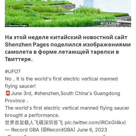
На этой неделе китайский новостной сайт
Shenzhen Pages поделился изображениями
самолета в форме летающей тарелки в
Твиттере.
#UFO
?
No，It is the world's first electric vertical manned
flying saucer!
📮June 3rd,
#shenzhen
,South China's Guangdong
Province .
The world's first electric vertical manned flying saucer
brought a performance.
世界首架载人飞碟深圳首飞
pic.twitter.com/lRCkGl4kxI
— Record GBA (@RecordGBA)
June 6, 2023