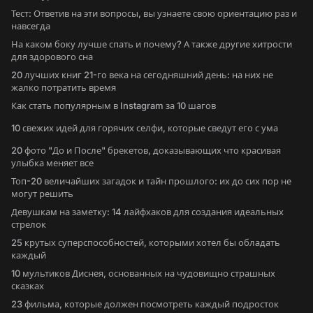
Тест: Ответив на эти вопросы, вы узнаете свою ориентацию раз и
навсегда
На каком боку лучше спать и почему? А также другие хитрости
для здорового сна
20 лучших книг 21-го века на сегодняшний день: на них не
жалко потратить время
Как стать популярным в Instagram за 10 шагов
10 свежих идей для горячих селфи, которые сведут его с ума
20 фото "До и После" брекетов, доказывающих что красивая
улыбка меняет все
Топ-20 величайших загадок и тайн прошлого: их до сих пор не
могут решить
Девушкам на заметку: 14 лайфхаков для создания идеальных
стрелок
25 крутых суперспособностей, которыми хотел бы обладать
каждый
10 мультиков Диснея, основанных на чудовищно страшных
сказках
23 фильма, которые должен посмотреть каждый подросток