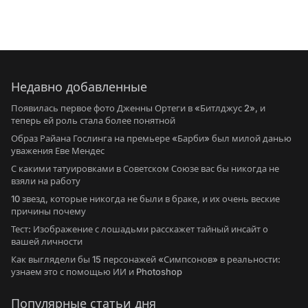
Недавно добавленные
Появилась первое фото Дженны Ортеги в «Битлджус 2», и
теперь ей роль стала более понятной
Образ Райана Гослинга на премьере «Барби» был милой данью
уважения Еве Мендес
С какими татуировками в Советском Союзе вас бы никогда не
взяли на работу
10 звезд, которые никогда не были в браке, и их очень веские
причины почему
Тест: Изображение с лошадьми расскажет тайный инсайт о
вашей личности
Как выглядели бы 15 персонажей «Симпсонов» в реальности:
узнаем это с помощью ИИ и Photoshop
Популярные статьи дня