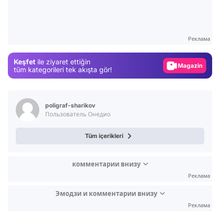
Video
Test
Gündem
Реклама
Magazin
Keşfet
ile ziyaret ettiğin
Video
tüm kategorileri tek akışta gör!
Test
poligraf-sharikov
Пользователь Онедио
Tüm içerikleri
комментарии внизу
Реклама
Эмодзи и комментарии внизу
Реклама