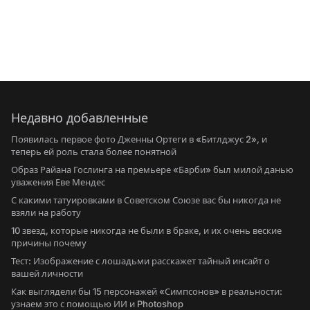
Недавно добавленные
Появилась первое фото Дженны Ортеги в «Битлджус 2», и
теперь ей роль стала более понятной
Образ Райана Гослинга на премьере «Барби» был милой данью
уважения Еве Мендес
С какими татуировками в Советском Союзе вас бы никогда не
взяли на работу
10 звезд, которые никогда не были в браке, и их очень веские
причины почему
Тест: Изображение с лошадьми расскажет тайный инсайт о
вашей личности
Как выглядели бы 15 персонажей «Симпсонов» в реальности:
узнаем это с помощью ИИ и Photoshop