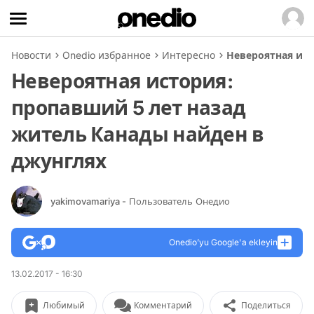
Новости
Onedio избранное
Интересно
Невероятная ист
Невероятная история:
пропавший 5 лет назад
житель Канады найден в
джунглях
yakimovamariya
- Пользователь Онедио
Onedio’yu Google'a ekleyin
13.02.2017 - 16:30
Любимый
Комментарий
Поделиться