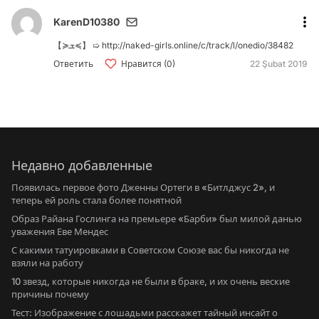
KarenD10380
【≽ܫ≼】 ➯ http://naked-girls.online/c/track/l/onedio/38482
Ответить
Нравится (0)
22 Şubat 2019
Недавно добавленные
Появилась первое фото Дженны Ортеги в «Битлджус 2», и
теперь ей роль стала более понятной
Образ Райана Гослинга на премьере «Барби» был милой данью
уважения Еве Мендес
С какими татуировками в Советском Союзе вас бы никогда не
взяли на работу
10 звезд, которые никогда не были в браке, и их очень веские
причины почему
Тест: Изображение с лошадьми расскажет тайный инсайт о