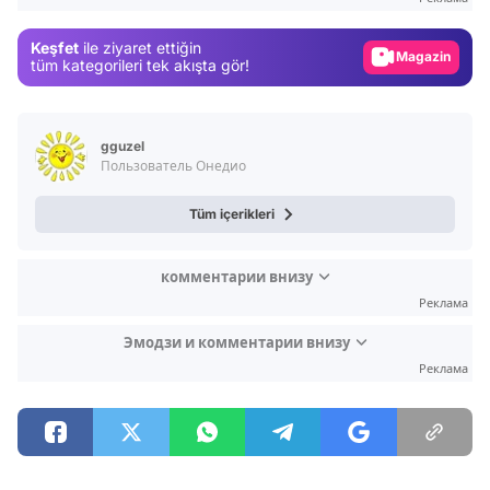
Gündem
Keşfet
ile ziyaret ettiğin
Magazin
tüm kategorileri tek akışta gör!
Video
Test
gguzel
Пользователь Онедио
Tüm içerikleri
комментарии внизу
Реклама
Эмодзи и комментарии внизу
Реклама