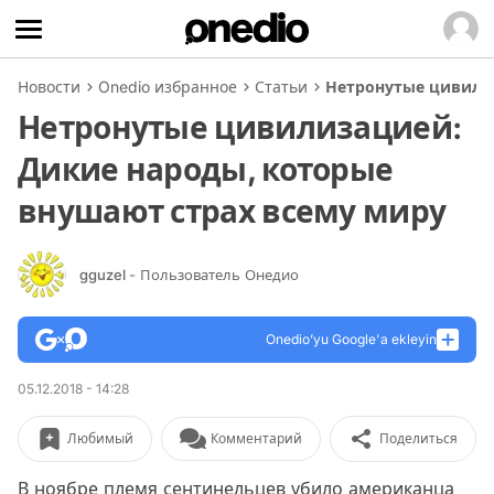
Новости
Onedio избранное
Статьи
Нетронутые цивилиз
Нетронутые цивилизацией:
Дикие народы, которые
внушают страх всему миру
gguzel
- Пользователь Онедио
Onedio’yu Google'a ekleyin
05.12.2018 - 14:28
Любимый
Комментарий
Поделиться
В ноябре племя сентинельцев убило американца