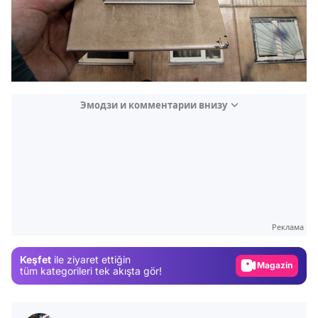
Эмодзи и комментарии внизу
Video
Test
Реклама
Gündem
Keşfet
ile ziyaret ettiğin
Magazin
tüm kategorileri tek akışta gör!
Video
Test