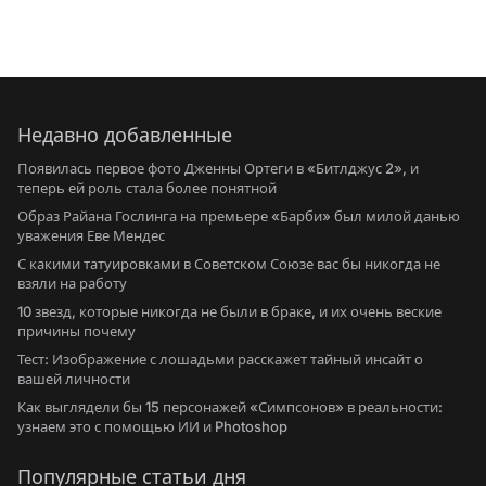
Недавно добавленные
Появилась первое фото Дженны Ортеги в «Битлджус 2», и
теперь ей роль стала более понятной
Образ Райана Гослинга на премьере «Барби» был милой данью
уважения Еве Мендес
С какими татуировками в Советском Союзе вас бы никогда не
взяли на работу
10 звезд, которые никогда не были в браке, и их очень веские
причины почему
Тест: Изображение с лошадьми расскажет тайный инсайт о
вашей личности
Как выглядели бы 15 персонажей «Симпсонов» в реальности:
узнаем это с помощью ИИ и Photoshop
Популярные статьи дня