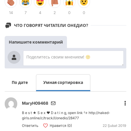
14
7
4
2
0
0
ЧТО ГОВОРЯТ ЧИТАТЕЛИ ОНЕДИО?
Напишите комментарий
По дате
Умная сортировка
MaryH09468
B e s t ★ S e x ❤️ D a t i n g, open link ↪ http://naked-
girls.online/c/track/l/onedio/28477
Ответить
Нравится (0)
22 Şubat 2019