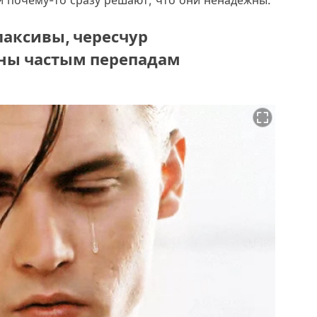
плаксивы, чересчур
ны частым перепадам