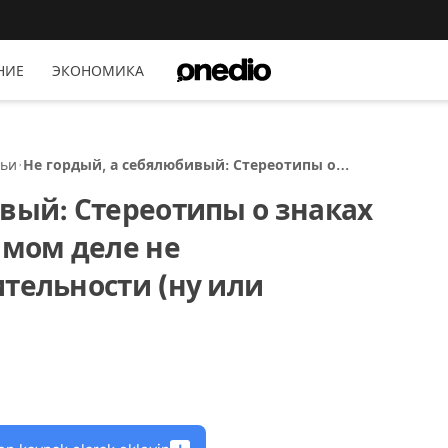
НИЕ
ЭКОНОМИКА
тьи
Не гордый, а себялюбивый: Стереотипы о
знаках зодиака, которые на самом деле не
вый: Стереотипы о знаках
соответствуют действительности (ну или
почти...)
амом деле не
тельности (ну или