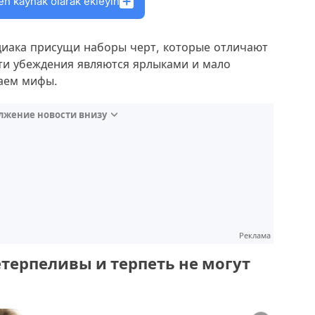
en kaynak olarak ekleyin
одиака присущи наборы черт, которые отличают
эти убеждения являются ярлыками и мало
чаем мифы.
лжение новости внизу
Реклама
етерпеливы и терпеть не могут