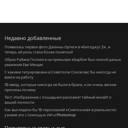
Недавно добавленные
Появилась первое фото Дженны Ортеги в «Битлджус 2», и
теперь ей роль стала более понятной
Образ Райана Гослинга на премьере «Барби» был милой данью
уважения Еве Мендес
С какими татуировками в Советском Союзе вас бы никогда не
взяли на работу
10 звезд, которые никогда не были в браке, и их очень веские
причины почему
Тест: Изображение с лошадьми расскажет тайный инсайт о
вашей личности
Как выглядели бы 15 персонажей «Симпсонов» в реальности:
узнаем это с помощью ИИ и Photoshop