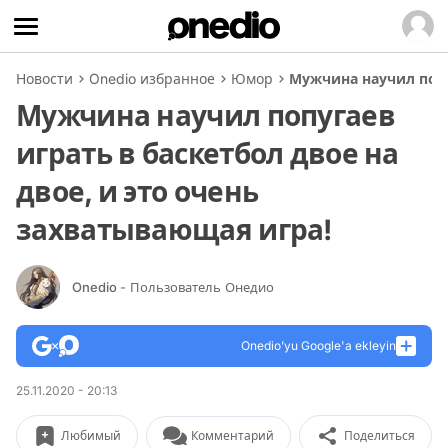
Новости
Onedio избранное
Юмор
Мужчина научил попу
Мужчина научил попугаев
играть в баскетбол двое на
двое, и это очень
захватывающая игра!
Onedio
- Пользователь Онедио
Onedio’yu Google'a ekleyin
25.11.2020 - 20:13
Любимый
Комментарий
Поделиться