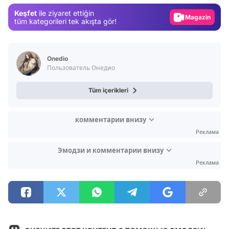
Gündem
Keşfet
ile ziyaret ettiğin
Magazin
tüm kategorileri tek akışta gör!
Video
Test
Onedio
Пользователь Онедио
Tüm içerikleri
комментарии внизу
Реклама
Эмодзи и комментарии внизу
Реклама