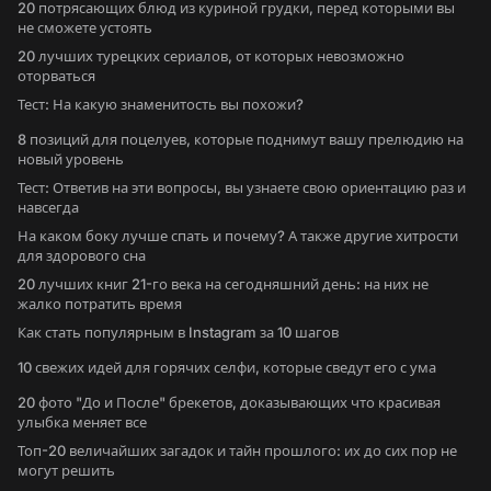
20 потрясающих блюд из куриной грудки, перед которыми вы
не сможете устоять
20 лучших турецких сериалов, от которых невозможно
оторваться
Тест: На какую знаменитость вы похожи?
8 позиций для поцелуев, которые поднимут вашу прелюдию на
новый уровень
Тест: Ответив на эти вопросы, вы узнаете свою ориентацию раз и
навсегда
На каком боку лучше спать и почему? А также другие хитрости
для здорового сна
20 лучших книг 21-го века на сегодняшний день: на них не
жалко потратить время
Как стать популярным в Instagram за 10 шагов
10 свежих идей для горячих селфи, которые сведут его с ума
20 фото "До и После" брекетов, доказывающих что красивая
улыбка меняет все
Топ-20 величайших загадок и тайн прошлого: их до сих пор не
могут решить