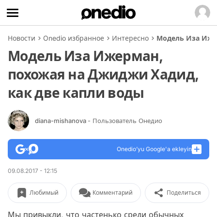
Новости
Onedio избранное
Интересно
Модель Иза Иже
Модель Иза Ижерман,
похожая на Джиджи Хадид,
как две капли воды
diana-mishanova
- Пользователь Онедио
Onedio’yu Google'a ekleyin
09.08.2017 - 12:15
Любимый
Комментарий
Поделиться
Мы привыкли, что частенько среди обычных