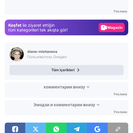
Test
Реклама
Gündem
Keşfet
ile ziyaret ettiğin
Magazin
tüm kategorileri tek akışta gör!
Video
Test
diana-mishanova
Пользователь Онедио
Tüm içerikleri
комментарии внизу
Реклама
Эмодзи и комментарии внизу
Реклама