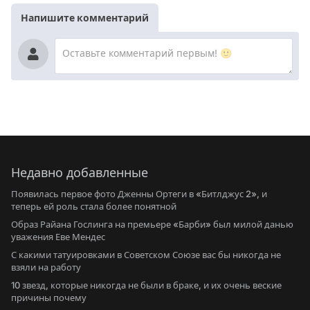
Напишите комментарий
Недавно добавленные
Появилась первое фото Дженны Ортеги в «Битлджус 2», и
теперь ей роль стала более понятной
Образ Райана Гослинга на премьере «Барби» был милой данью
уважения Еве Мендес
С какими татуировками в Советском Союзе вас бы никогда не
взяли на работу
10 звезд, которые никогда не были в браке, и их очень веские
причины почему