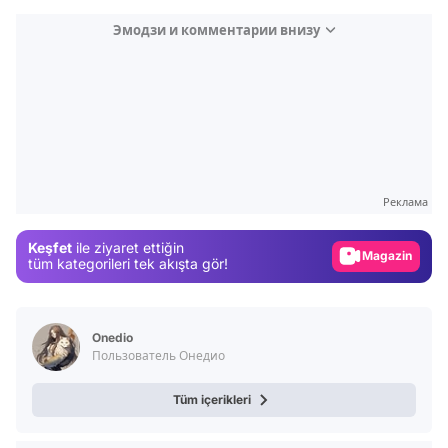
Эмодзи и комментарии внизу
Video
Test
Gündem
Реклама
Magazin
Keşfet
ile ziyaret ettiğin
tüm kategorileri tek akışta gör!
Video
Test
Onedio
Пользователь Онедио
Tüm içerikleri