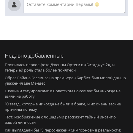
Недавно добавленные
Появилась первое фото Дженны Ортеги в «Битлджус 2», и
теперь ей роль стала более понятной
Образ Райана Гослинга на премьере «Барби» был милой данью
уважения Еве Мендес
С какими татуировками в Советском Союзе вас бы никогда не
взяли на работу
10 звезд, которые никогда не были в браке, и их очень веские
причины почему
Тест: Изображение с лошадьми расскажет тайный инсайт о
вашей личности
Как выглядели бы 15 персонажей «Симпсонов» в реальности: