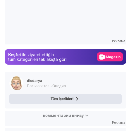
Video
Test
Реклама
Gündem
Keşfet
ile ziyaret ettiğin
Magazin
tüm kategorileri tek akışta gör!
Video
Test
diodarya
Пользователь Онедио
Tüm içerikleri
комментарии внизу
Реклама