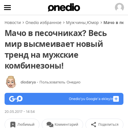
Новости
Onedio избранное
Мужчины
,
Юмор
Мачо в пес
Мачо в песочниках? Весь
мир высмеивает новый
тренд на мужские
комбинезоны!
diodarya
- Пользователь Онедио
Onedio’yu Google'a ekleyin
20.05.2017 - 14:54
Любимый
Комментарий
Поделиться