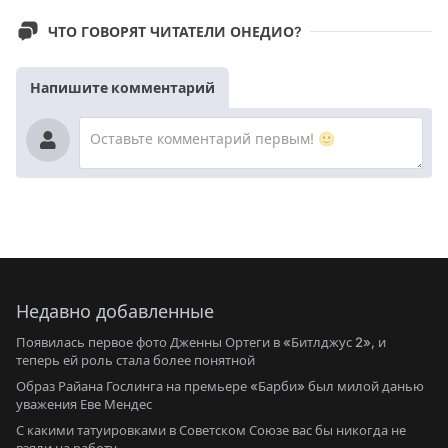
ЧТО ГОВОРЯТ ЧИТАТЕЛИ ОНЕДИО?
Напишите комментарий
Недавно добавленные
Появилась первое фото Дженны Ортеги в «Битлджус 2», и
теперь ей роль стала более понятной
Образ Райана Гослинга на премьере «Барби» был милой данью
уважения Еве Мендес
С какими татуировками в Советском Союзе вас бы никогда не