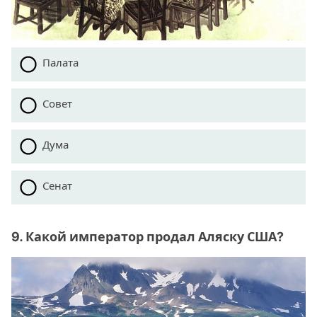
Палата
Совет
Дума
Сенат
9. Какой император продал Аляску США?