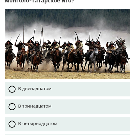
монголо-татарское иго?
В двенадцатом
В тринадцатом
В четырнадцатом