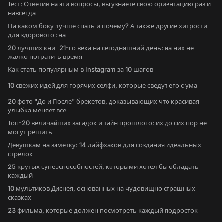
Тест: Ответив на эти вопросы, вы узнаете свою ориентацию раз и
навсегда
На каком боку лучше спать и почему? А также другие хитрости
для здорового сна
20 лучших книг 21-го века на сегодняшний день: на них не
жалко потратить время
Как стать популярным в Instagram за 10 шагов
10 свежих идей для горячих селфи, которые сведут его с ума
20 фото "До и После" брекетов, доказывающих что красивая
улыбка меняет все
Топ-20 величайших загадок и тайн прошлого: их до сих пор не
могут решить
Девушкам на заметку: 14 лайфхаков для создания идеальных
стрелок
25 крутых суперспособностей, которыми хотел бы обладать
каждый
10 мультиков Диснея, основанных на чудовищно страшных
сказках
23 фильма, которые должен посмотреть каждый подросток