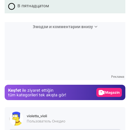
В пятнадцатом
Эмодзи и комментарии внизу
Video
Test
Gündem
Реклама
Magazin
Keşfet
ile ziyaret ettiğin
Video
tüm kategorileri tek akışta gör!
Test
violetta_violi
Пользователь Онедио