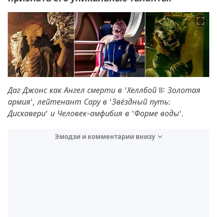
Даг Джонс как Ангел смерти в 'Хеллбой II: Золотая
армия', лейтенант Сару в 'Звёздный путь:
Дискавери' и Человек-амфибия в 'Форме воды'.
Эмодзи и комментарии внизу
Video
Test