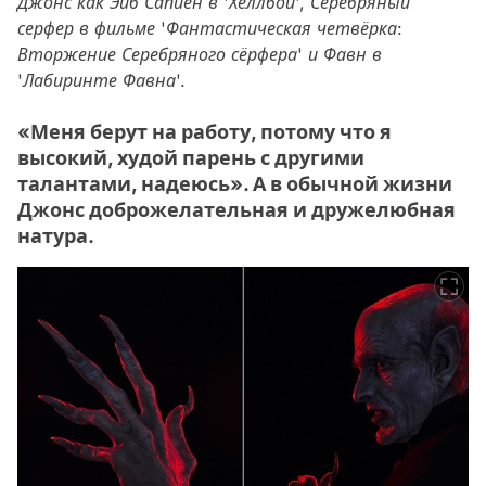
Джонс как Эйб Сапиен в 'Хеллбой', Серебряный
серфер в фильме 'Фантастическая четвёрка:
Вторжение Серебряного сёрфера' и Фавн в
'Лабиринте Фавна'.
«Меня берут на работу, потому что я
высокий, худой парень с другими
талантами, надеюсь». А в обычной жизни
Джонс доброжелательная и дружелюбная
натура.