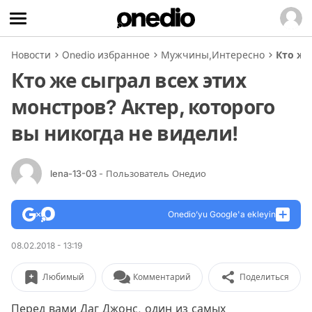
Новости
Onedio избранное
Мужчины
,
Интересно
Кто же
Кто же сыграл всех этих
монстров? Актер, которого
вы никогда не видели!
lena-13-03
- Пользователь Онедио
Onedio’yu Google'a ekleyin
08.02.2018 - 13:19
Любимый
Комментарий
Поделиться
Перед вами Даг Джонс, один из самых