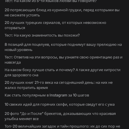
Тест: На каком из 5-ти языков любви вы говорите?
20 потрясающих блюд из куриной грудки, перед которыми вы
не сможете устоять
20 лучших турецких сериалов, от которых невозможно
оторваться
Тест: На какую знаменитость вы похожи?
8 позиций для поцелуев, которые поднимут вашу прелюдию на
новый уровень
Тест: Ответив на эти вопросы, вы узнаете свою ориентацию раз и
навсегда
На каком боку лучше спать и почему? А также другие хитрости
для здорового сна
20 лучших книг 21-го века на сегодняшний день: на них не
жалко потратить время
Как стать популярным в Instagram за 10 шагов
10 свежих идей для горячих селфи, которые сведут его с ума
20 фото "До и После" брекетов, доказывающих что красивая
улыбка меняет все
Топ-20 величайших загадок и тайн прошлого: их до сих пор не