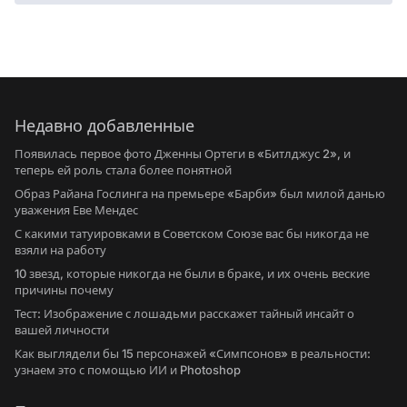
Недавно добавленные
Появилась первое фото Дженны Ортеги в «Битлджус 2», и
теперь ей роль стала более понятной
Образ Райана Гослинга на премьере «Барби» был милой данью
уважения Еве Мендес
С какими татуировками в Советском Союзе вас бы никогда не
взяли на работу
10 звезд, которые никогда не были в браке, и их очень веские
причины почему
Тест: Изображение с лошадьми расскажет тайный инсайт о
вашей личности
Как выглядели бы 15 персонажей «Симпсонов» в реальности:
узнаем это с помощью ИИ и Photoshop