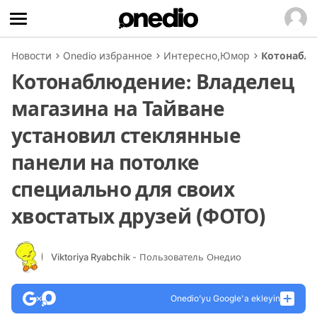
Новости
Onedio избранное
Интересно
,
Юмор
Котонаблю
Котонаблюдение: Владелец
магазина на Тайване
установил стеклянные
панели на потолке
специально для своих
хвостатых друзей (ФОТО)
Viktoriya Ryabchik
- Пользователь Онедио
Onedio’yu Google'a ekleyin