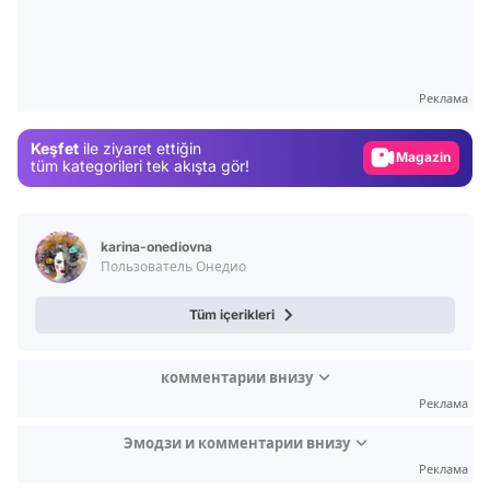
Video
Test
Реклама
Gündem
Keşfet
ile ziyaret ettiğin
Magazin
tüm kategorileri tek akışta gör!
Video
Test
karina-onediovna
Пользователь Онедио
Tüm içerikleri
комментарии внизу
Реклама
Эмодзи и комментарии внизу
Реклама