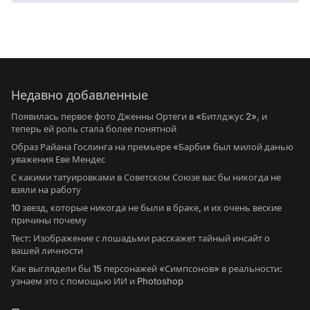
Недавно добавленные
Появилась первое фото Дженны Ортеги в «Битлджус 2», и
теперь ей роль стала более понятной
Образ Райана Гослинга на премьере «Барби» был милой данью
уважения Еве Мендес
С какими татуировками в Советском Союзе вас бы никогда не
взяли на работу
10 звезд, которые никогда не были в браке, и их очень веские
причины почему
Тест: Изображение с лошадьми расскажет тайный инсайт о
вашей личности
Как выглядели бы 15 персонажей «Симпсонов» в реальности:
узнаем это с помощью ИИ и Photoshop