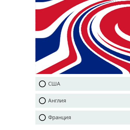
США
Англия
Франция