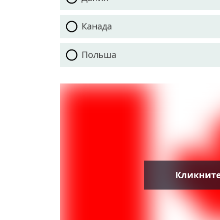
Канада
Польша
Кликните