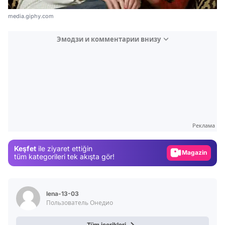
media.giphy.com
Эмодзи и комментарии внизу
Video
Test
Gündem
Реклама
Magazin
Keşfet
ile ziyaret ettiğin
Video
tüm kategorileri tek akışta gör!
Test
lena-13-03
Пользователь Онедио
Tüm içerikleri