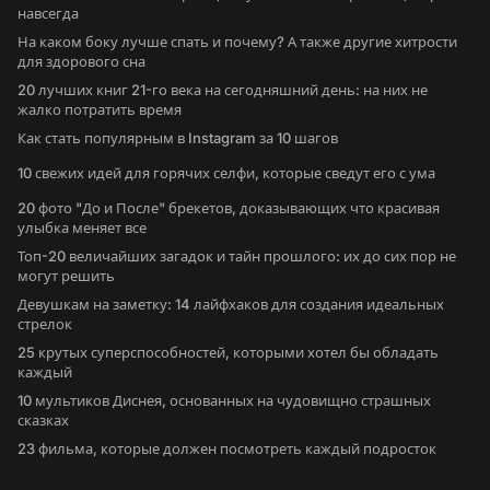
навсегда
На каком боку лучше спать и почему? А также другие хитрости
для здорового сна
20 лучших книг 21-го века на сегодняшний день: на них не
жалко потратить время
Как стать популярным в Instagram за 10 шагов
10 свежих идей для горячих селфи, которые сведут его с ума
20 фото "До и После" брекетов, доказывающих что красивая
улыбка меняет все
Топ-20 величайших загадок и тайн прошлого: их до сих пор не
могут решить
Девушкам на заметку: 14 лайфхаков для создания идеальных
стрелок
25 крутых суперспособностей, которыми хотел бы обладать
каждый
10 мультиков Диснея, основанных на чудовищно страшных
сказках
23 фильма, которые должен посмотреть каждый подросток