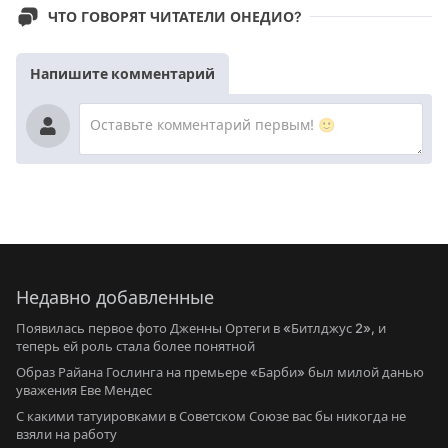
ЧТО ГОВОРЯТ ЧИТАТЕЛИ ОНЕДИО?
Напишите комментарий
Недавно добавленные
Появилась первое фото Дженны Ортеги в «Битлджус 2», и
теперь ей роль стала более понятной
Образ Райана Гослинга на премьере «Барби» был милой данью
уважения Еве Мендес
С какими татуировками в Советском Союзе вас бы никогда не
взяли на работу