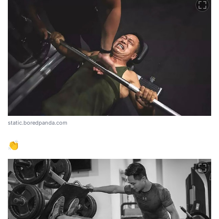
static.boredpanda.com
👏