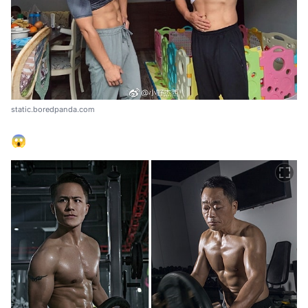
static.boredpanda.com
😱