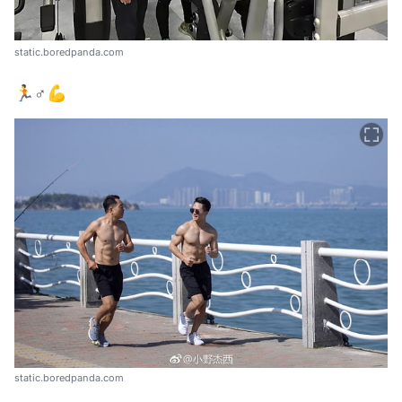
static.boredpanda.com
🏃♂️💪
static.boredpanda.com