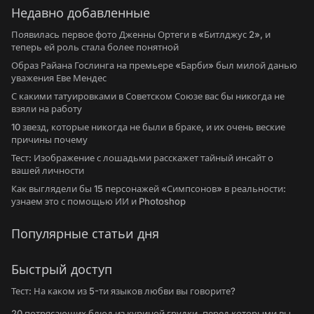
Недавно добавленные
Появилась первое фото Дженны Ортеги в «Битлджус 2», и
теперь ей роль стала более понятной
Образ Райана Гослинга на премьере «Барби» был милой данью
уважения Еве Мендес
С какими татуировками в Советском Союзе вас бы никогда не
взяли на работу
10 звезд, которые никогда не были в браке, и их очень веские
причины почему
Тест: Изображение с лошадьми расскажет тайный инсайт о
вашей личности
Как выглядели бы 15 персонажей «Симпсонов» в реальности:
узнаем это с помощью ИИ и Photoshop
Популярные статьи дня
Быстрый доступ
Тест: На каком из 5-ти языков любви вы говорите?
20 потрясающих блюд из куриной грудки, перед которыми вы