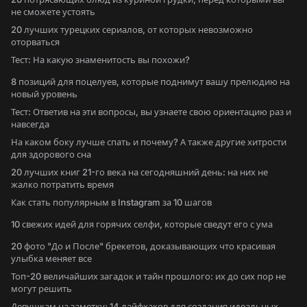
не сможете устоять
20 лучших турецких сериалов, от которых невозможно
оторваться
Тест: На какую знаменитость вы похожи?
8 позиций для поцелуев, которые поднимут вашу прелюдию на
новый уровень
Тест: Ответив на эти вопросы, вы узнаете свою ориентацию раз и
навсегда
На каком боку лучше спать и почему? А также другие хитрости
для здорового сна
20 лучших книг 21-го века на сегодняшний день: на них не
жалко потратить время
Как стать популярным в Instagram за 10 шагов
10 свежих идей для горячих селфи, которые сведут его с ума
20 фото "До и После" брекетов, доказывающих что красивая
улыбка меняет все
Топ-20 величайших загадок и тайн прошлого: их до сих пор не
могут решить
Девушкам на заметку: 14 лайфхаков для создания идеальных