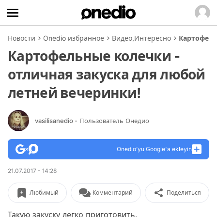
Новости
Onedio избранное
Видео
,
Интересно
Картофель
Картофельные колечки -
отличная закуска для любой
летней вечеринки!
vasilisanedio
- Пользователь Онедио
Onedio’yu Google'a ekleyin
21.07.2017 - 14:28
Любимый
Комментарий
Поделиться
Такую закуску легко приготовить.