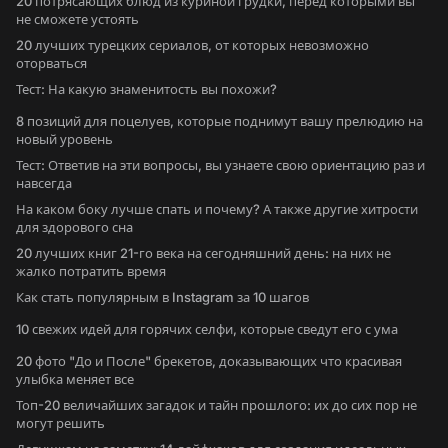
20 потрясающих блюд из куриной грудки, перед которыми вы
не сможете устоять
20 лучших турецких сериалов, от которых невозможно
оторваться
Тест: На какую знаменитость вы похожи?
8 позиций для поцелуев, которые поднимут вашу прелюдию на
новый уровень
Тест: Ответив на эти вопросы, вы узнаете свою ориентацию раз и
навсегда
На каком боку лучше спать и почему? А также другие хитрости
для здорового сна
20 лучших книг 21-го века на сегодняшний день: на них не
жалко потратить время
Как стать популярным в Instagram за 10 шагов
10 свежих идей для горячих селфи, которые сведут его с ума
20 фото "До и После" брекетов, доказывающих что красивая
улыбка меняет все
Топ-20 величайших загадок и тайн прошлого: их до сих пор не
могут решить