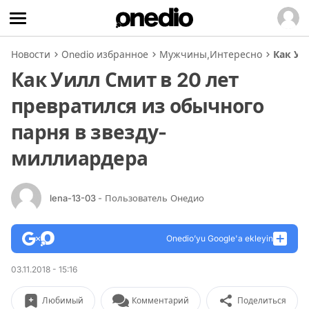
Новости
Onedio избранное
Мужчины
,
Интересно
Как Уи
Как Уилл Смит в 20 лет
превратился из обычного
парня в звезду-
миллиардера
lena-13-03
- Пользователь Онедио
Onedio’yu Google'a ekleyin
03.11.2018 - 15:16
Любимый
Комментарий
Поделиться