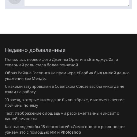
Недавно добавленные
Появилась первое фото Дженны Ортеги в «Битлджус 2», и
теперь ей роль стала более понятной
Образ Райана Гослинга на премьере «Барби» был милой данью
уважения Еве Мендес
С какими татуировками в Советском Союзе вас бы никогда не
взяли на работу
10 звезд, которые никогда не были в браке, и их очень веские
причины почему
Тест: Изображение с лошадьми расскажет тайный инсайт о
вашей личности
Как выглядели бы 15 персонажей «Симпсонов» в реальности:
узнаем это с помощью ИИ и Photoshop